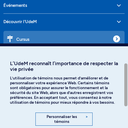
Événements
Découvrir l'UdeM
Cursus
Affiniti
L’UdeM reconnaît l’importance de respecter la
vie privée
L’utilisation de témoins nous permet d’améliorer et de
personnaliser votre expérience Web. Certains témoins
Langues
sont obligatoires pour assurer le fonctionnement et la
sécurité du site Web, alors que d’autres enregistrent vos
préférences. En acceptant tout, vous consentez à notre
Facebook
Instagram
utilisation de témoins pour mieux répondre à vos besoins.
TikTok
YouTube
Personnaliser les
>
témoins
Spotify