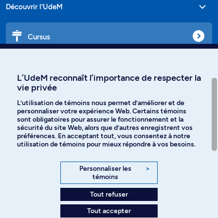
Découvrir l'UdeM
Cursus
Affiniti
L’UdeM reconnaît l’importance de respecter la
vie privée
L’utilisation de témoins nous permet d’améliorer et de
personnaliser votre expérience Web. Certains témoins
Langues
sont obligatoires pour assurer le fonctionnement et la
sécurité du site Web, alors que d’autres enregistrent vos
préférences. En acceptant tout, vous consentez à notre
Facebook
Instagram
utilisation de témoins pour mieux répondre à vos besoins.
TikTok
YouTube
Personnaliser les
>
témoins
Spotify
Tout refuser
Tout accepter