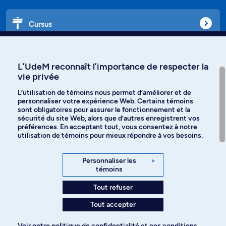
Cursus
Affiniti
L’UdeM reconnaît l’importance de respecter la
vie privée
L’utilisation de témoins nous permet d’améliorer et de
personnaliser votre expérience Web. Certains témoins
Langues
sont obligatoires pour assurer le fonctionnement et la
sécurité du site Web, alors que d’autres enregistrent vos
préférences. En acceptant tout, vous consentez à notre
Facebook
Instagram
utilisation de témoins pour mieux répondre à vos besoins.
TikTok
YouTube
Personnaliser les
>
témoins
Spotify
Tout refuser
Tout accepter
Politique de confidentialité
Voir notre
politique de confidentialité
et nos
conditions