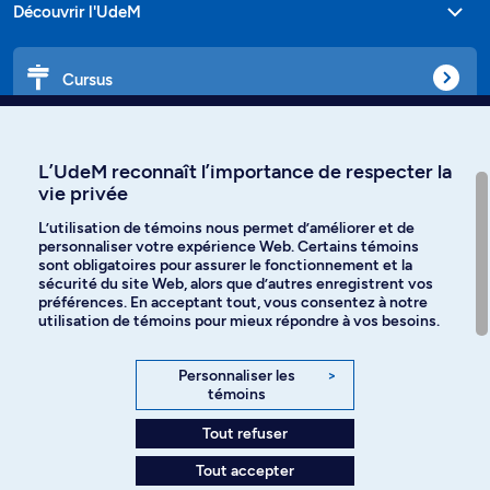
Découvrir l'UdeM
Cursus
Affiniti
L’UdeM reconnaît l’importance de respecter la
vie privée
L’utilisation de témoins nous permet d’améliorer et de
personnaliser votre expérience Web. Certains témoins
Langues
sont obligatoires pour assurer le fonctionnement et la
sécurité du site Web, alors que d’autres enregistrent vos
préférences. En acceptant tout, vous consentez à notre
Facebook
Instagram
utilisation de témoins pour mieux répondre à vos besoins.
TikTok
YouTube
Personnaliser les
>
témoins
Spotify
Tout refuser
Tout accepter
Politique de confidentialité