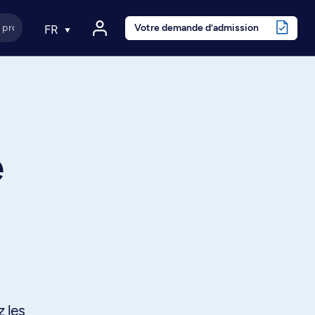
Votre demande d’admission
FR
e
 les