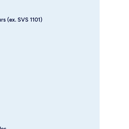
urs (ex. SVS 1101)
les