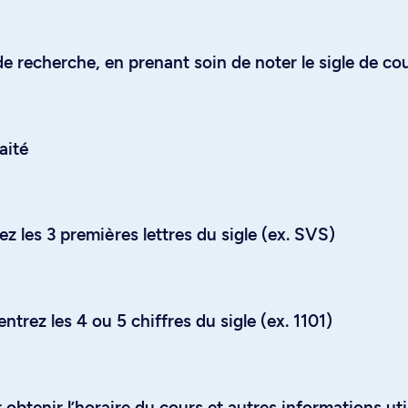
e recherche, en prenant soin de noter le sigle de co
aité
z les 3 premières lettres du sigle (ex. SVS)
trez les 4 ou 5 chiffres du sigle (ex. 1101)
obtenir l’horaire du cours et autres informations uti