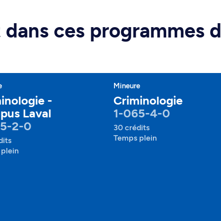
rt dans ces programmes 
e
Mineure
inologie -
Criminologie
pus Laval
1-065-4-0
65-2-0
30 crédits
Temps plein
dits
plein