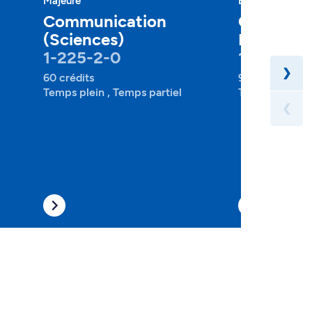
Majeure
Baccalauréat
Communication
Communic
(Sciences)
Politique
1-225-2-0
1-227-1-
❯
60 crédits
90 crédits
Temps plein , Temps partiel
Temps plein , 
❮