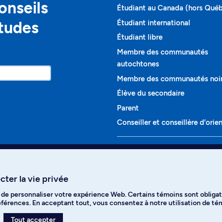
onseils
Étudiant au Canada (hors Qué
études
Étudiant international
Étudiant libre
Membre des communautés
autochtones
Membre des communautés noi
Élève du secondaire
Parent
Conseiller et conseillère d’orie
Programmes et cours
Liste complète des cours
ter la vie privée
Voir tous les programmes
t de personnaliser votre expérience Web. Certains témoins sont obligat
ikTok
YouTube
Spotify
références. En acceptant tout, vous consentez à notre utilisation de t
Tout accepter