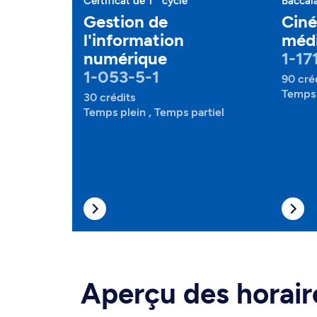
Certificat de 1
cycle
Baccal
Gestion de
Ciné
l'information
médi
numérique
1-17
1-053-5-1
90 cré
Temps 
30 crédits
Temps plein , Temps partiel
Aperçu des horair