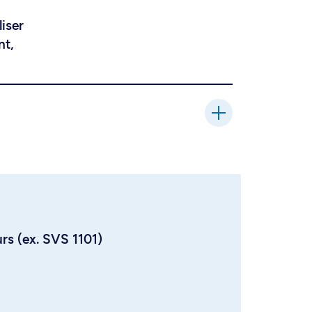
liser
nt,
urs (ex. SVS 1101)