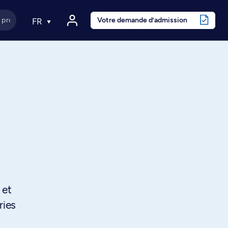
Votre demande d’admission
FR
 et
ries