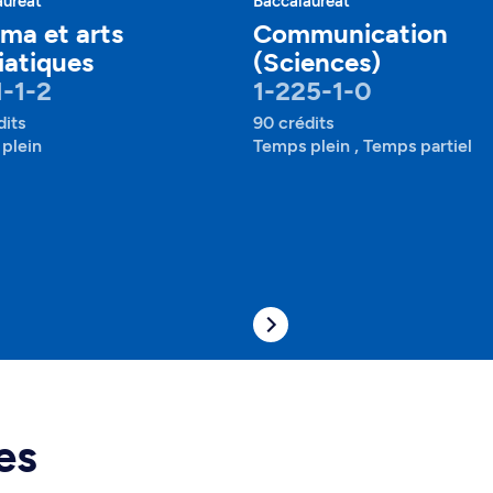
auréat
Baccalauréat
ma et arts
Communication
atiques
(Sciences)
1-1-2
1-225-1-0
dits
90 crédits
plein
Temps plein , Temps partiel
es