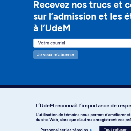
Recevez nos trucs et c
sur l’admission et les 
à l’UdeM
Je veux m'abonner
L’UdeM reconnaît l’importance de respec
L’utilisation de témoins nous permet d’améliorer e
Facebook
Instagram
T
du site Web, alors que d’autres enregistrent vos p
Tout refuser
Personnaliser les témoins
>