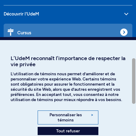
Découvrir l'UdeM
Cursus
Affiniti
L’UdeM reconnaît l’importance de respecter la
vie privée
L’utilisation de témoins nous permet d’améliorer et de
personnaliser votre expérience Web. Certains témoins
Langues
sont obligatoires pour assurer le fonctionnement et la
sécurité du site Web, alors que d’autres enregistrent vos
préférences. En acceptant tout, vous consentez à notre
Facebook
Instagram
utilisation de témoins pour mieux répondre à vos besoins.
TikTok
YouTube
Personnaliser les
>
témoins
Spotify
Tout refuser