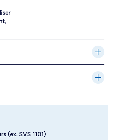
liser
nt,
urs (ex. SVS 1101)