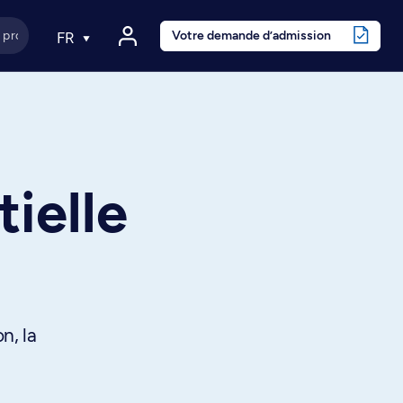
Votre demande d’admission
FR
ielle
n, la