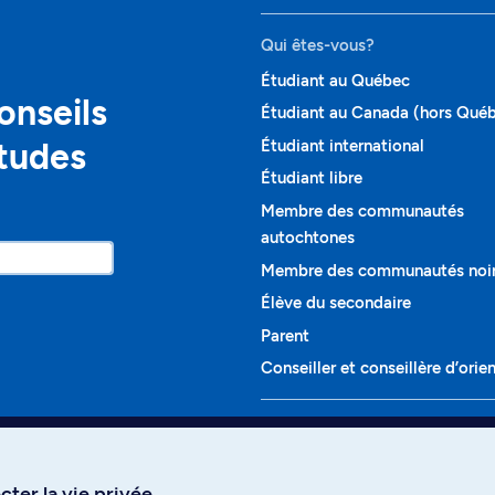
Qui êtes-vous?
Étudiant au Québec
onseils
Étudiant au Canada (hors Qué
études
Étudiant international
Étudiant libre
Membre des communautés
autochtones
Membre des communautés noi
Élève du secondaire
Parent
Conseiller et conseillère d’orie
Programmes et cours
Liste complète des cours
ter la vie privée