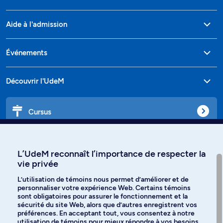
Aide à l'admission
Événements
Découvrir l'UdeM
Cursus
Affiniti
L’UdeM reconnaît l’importance de respecter la
vie privée
L’utilisation de témoins nous permet d’améliorer et de
personnaliser votre expérience Web. Certains témoins
Langues
sont obligatoires pour assurer le fonctionnement et la
sécurité du site Web, alors que d’autres enregistrent vos
préférences. En acceptant tout, vous consentez à notre
Facebook
Instagram
utilisation de témoins pour mieux répondre à vos besoins.