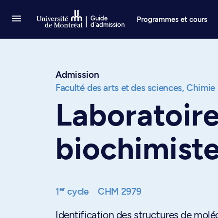
Passer au contenu
Guide
Programmes et cours
d'admission
Admission
Faculté des arts et des sciences,
Chimie
Laboratoir
biochimist
er
1
cycle
CHM 2979
Identification des structures de molé