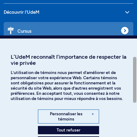
Découvrir l'UdeM
Cursus
Affiniti
L’UdeM reconnaît l’importance de respecter la
vie privée
L’utilisation de témoins nous permet d’améliorer et de
personnaliser votre expérience Web. Certains témoins
Langues
sont obligatoires pour assurer le fonctionnement et la
sécurité du site Web, alors que d’autres enregistrent vos
préférences. En acceptant tout, vous consentez à notre
Facebook
Instagram
utilisation de témoins pour mieux répondre à vos besoins.
TikTok
YouTube
Personnaliser les
>
témoins
Spotify
Tout refuser