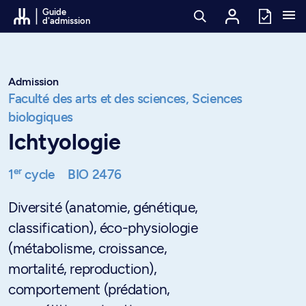
Passer au contenu
Guide
d'admission
Admission
Faculté des arts et des sciences,
Sciences
biologiques
Ichtyologie
er
1
cycle
BIO 2476
Diversité (anatomie, génétique,
classification), éco-physiologie
(métabolisme, croissance,
mortalité, reproduction),
comportement (prédation,