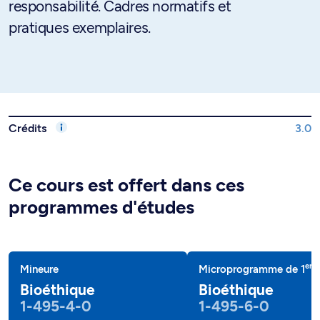
responsabilité. Cadres normatifs et
pratiques exemplaires.
Crédits
3.0
Ce cours est offert dans ces
programmes d'études
er
Mineure
Microprogramme de 1
c
Bioéthique
Bioéthique
1-495-4-0
1-495-6-0