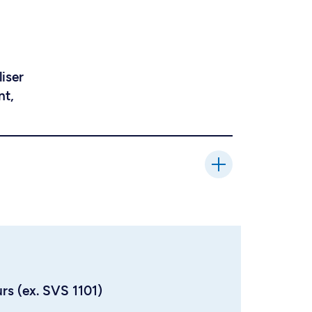
liser
nt,
urs (ex. SVS 1101)