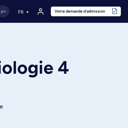
Votre demande d’admission
FR
iologie 4
he