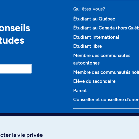
Qui êtes-vous?
Étudiant au Québec
onseils
Étudiant au Canada (hors Qué
études
Étudiant international
Étudiant libre
Membre des communautés
autochtones
Membre des communautés noi
Élève du secondaire
Parent
Conseiller et conseillère d’orie
Programmes et cours
Liste complète des cours
ter la vie privée
Voir tous les programmes