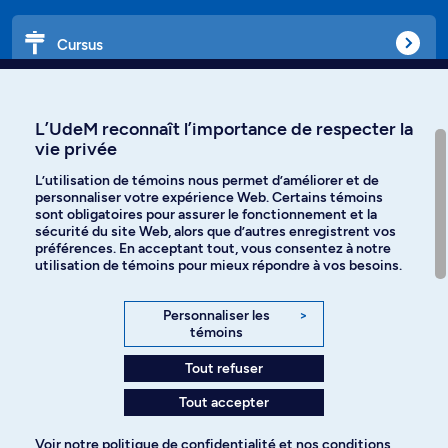
Cursus
Affiniti
L’UdeM reconnaît l’importance de respecter la
vie privée
L’utilisation de témoins nous permet d’améliorer et de
personnaliser votre expérience Web. Certains témoins
Langues
sont obligatoires pour assurer le fonctionnement et la
sécurité du site Web, alors que d’autres enregistrent vos
préférences. En acceptant tout, vous consentez à notre
Facebook
Instagram
utilisation de témoins pour mieux répondre à vos besoins.
TikTok
YouTube
Personnaliser les
>
témoins
Spotify
Tout refuser
Tout accepter
Politique de confidentialité
Voir notre
politique de confidentialité
et nos
conditions