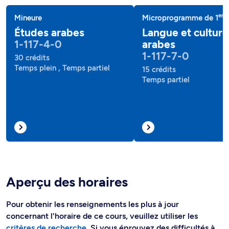
er
Mineure
Microprogramme de 1
c
Études arabes
Langue et culture
1-117-4-0
arabes
1-117-7-0
30 crédits
Temps plein , Temps partiel
15 crédits
Temps partiel
Aperçu des horaires
Pour obtenir les renseignements les plus à jour
concernant l'horaire de ce cours, veuillez utiliser les
critères de recherche
. Si vous éprouvez des difficultés à