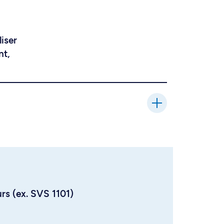
liser
nt,
urs (ex. SVS 1101)