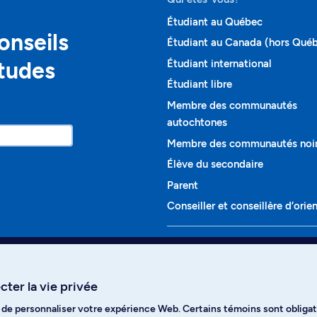
Étudiant au Québec
onseils
Étudiant au Canada (hors Qué
études
Étudiant international
Étudiant libre
Membre des communautés
autochtones
Membre des communautés noi
Élève du secondaire
Parent
Conseiller et conseillère d’orie
Programmes et cours
Liste complète des cours
ter la vie privée
Voir tous les programmes
t de personnaliser votre expérience Web. Certains témoins sont obligat