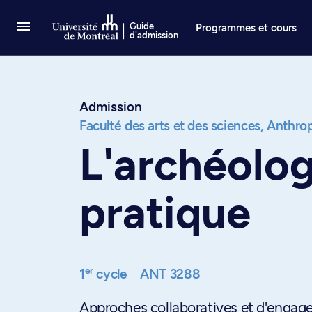
Passer au contenu
Guide
Programmes et cours
d'admission
Admission
Faculté des arts et des sciences,
Anthrop
L'archéolog
pratique
er
1
cycle
ANT 3288
Approches collaboratives et d'engag