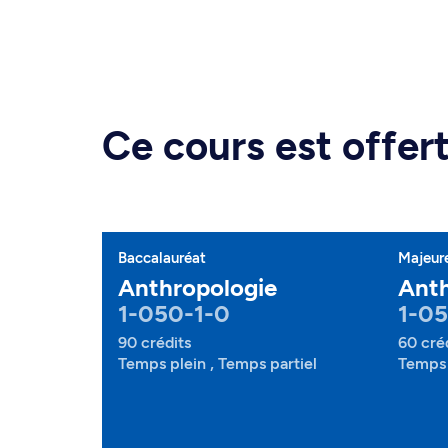
Ce cours est offe
Baccalauréat
Majeur
Anthropologie
Anth
1-050-1-0
1-0
90 crédits
60 cré
Temps plein , Temps partiel
Temps 