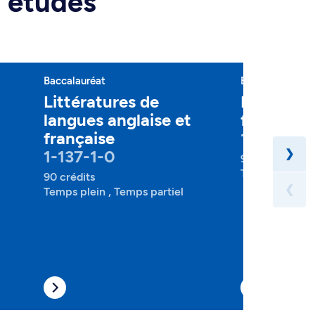
d'études
Baccalauréat
Baccalauréat
Littératures de
Littératu
langues anglaise et
française
française
1-145-1-5
1-137-1-0
❯
90 crédits
Temps plein , 
90 crédits
❮
Temps plein , Temps partiel