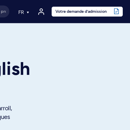
Votre demande d’admission
FR
lish
roll,
ques