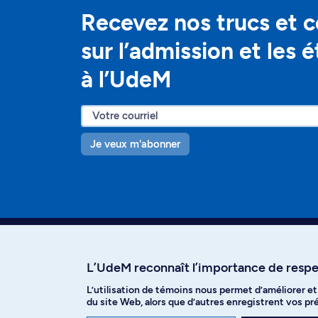
Recevez nos trucs et c
sur l’admission et les 
à l’UdeM
Je veux m'abonner
L’UdeM reconnaît l’importance de respec
L’utilisation de témoins nous permet d’améliorer e
Facebook
Instagram
T
du site Web, alors que d’autres enregistrent vos p