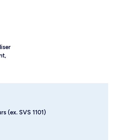
liser
nt,
urs (ex. SVS 1101)