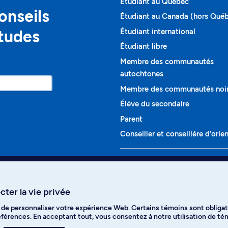
Étudiant au Québec
onseils
Étudiant au Canada (hors Qué
études
Étudiant international
Étudiant libre
Membre des communautés
autochtones
Membre des communautés noi
Élève du secondaire
Parent
Conseiller et conseillère d’orie
Programmes et cours
Liste complète des cours
ter la vie privée
Voir tous les programmes
t de personnaliser votre expérience Web. Certains témoins sont obligat
ikTok
YouTube
Spotify
références. En acceptant tout, vous consentez à notre utilisation de t