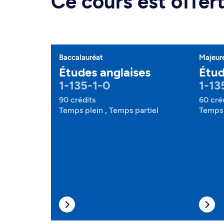
Ce cours est offe
Baccalauréat
Majeur
Études anglaises
Étud
1-135-1-0
1-13
90 crédits
60 cré
Temps plein , Temps partiel
Temps 