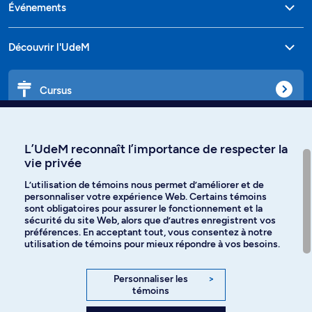
Événements
Découvrir l'UdeM
Cursus
Affiniti
L’UdeM reconnaît l’importance de respecter la
vie privée
L’utilisation de témoins nous permet d’améliorer et de
personnaliser votre expérience Web. Certains témoins
Langues
sont obligatoires pour assurer le fonctionnement et la
sécurité du site Web, alors que d’autres enregistrent vos
préférences. En acceptant tout, vous consentez à notre
Facebook
Instagram
utilisation de témoins pour mieux répondre à vos besoins.
TikTok
YouTube
Personnaliser les
>
témoins
Spotify