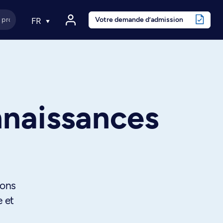
Votre demande d’admission
FR
nnaissances
ions
e et