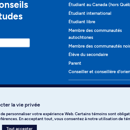
onseils
Étudiant au Canada (hors Qué
études
Étudiant international
Étudiant libre
Membre des communautés
autochtones
Membre des communautés noi
Élève du secondaire
Parent
Conseiller et conseillère d’orie
Programmes et cours
Liste complète des cours
ter la vie privée
Voir tous les programmes
t de personnaliser votre expérience Web. Certains témoins sont obligat
ikTok
YouTube
Spotify
références. En acceptant tout, vous consentez à notre utilisation de t
Tout accepter