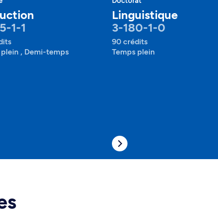
e
Doctorat
uction
Linguistique
5-1-1
3-180-1-0
dits
90 crédits
plein , Demi-temps
Temps plein
es