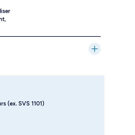
liser
nt,
urs (ex. SVS 1101)