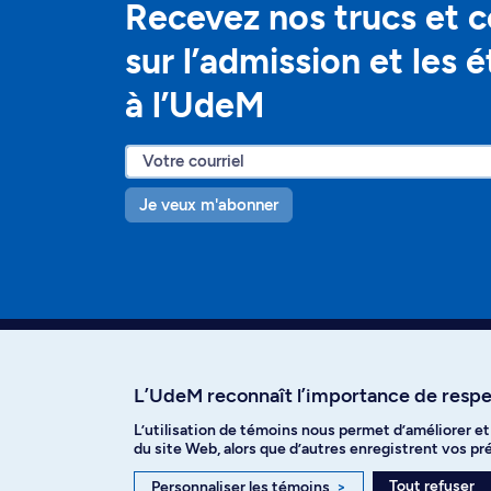
Recevez nos trucs et c
sur l’admission et les 
à l’UdeM
Je veux m'abonner
L’UdeM reconnaît l’importance de respec
L’utilisation de témoins nous permet d’améliorer e
Facebook
Instagram
T
du site Web, alors que d’autres enregistrent vos p
Tout refuser
Personnaliser les témoins
>