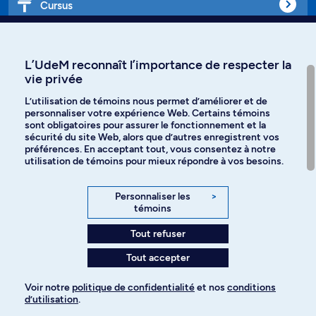
Cursus
Affiniti
L’UdeM reconnaît l’importance de respecter la
vie privée
L’utilisation de témoins nous permet d’améliorer et de
personnaliser votre expérience Web. Certains témoins
Langues
sont obligatoires pour assurer le fonctionnement et la
sécurité du site Web, alors que d’autres enregistrent vos
préférences. En acceptant tout, vous consentez à notre
Facebook
Instagram
utilisation de témoins pour mieux répondre à vos besoins.
TikTok
YouTube
Personnaliser les
>
témoins
Spotify
Tout refuser
Tout accepter
Politique de confidentialité
Voir notre
politique de confidentialité
et nos
conditions
d’utilisation
.
Paramètres des témoins