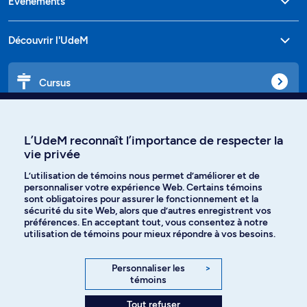
Événements
Découvrir l'UdeM
Cursus
Affiniti
L’UdeM reconnaît l’importance de respecter la
vie privée
L’utilisation de témoins nous permet d’améliorer et de
personnaliser votre expérience Web. Certains témoins
Langues
sont obligatoires pour assurer le fonctionnement et la
sécurité du site Web, alors que d’autres enregistrent vos
préférences. En acceptant tout, vous consentez à notre
Facebook
Instagram
utilisation de témoins pour mieux répondre à vos besoins.
TikTok
YouTube
Personnaliser les
>
témoins
Spotify
Tout refuser