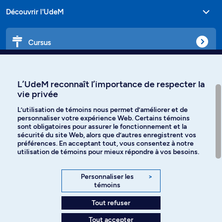
Découvrir l'UdeM
Cursus
Affiniti
L’UdeM reconnaît l’importance de respecter la
vie privée
L’utilisation de témoins nous permet d’améliorer et de
personnaliser votre expérience Web. Certains témoins
Langues
sont obligatoires pour assurer le fonctionnement et la
sécurité du site Web, alors que d’autres enregistrent vos
préférences. En acceptant tout, vous consentez à notre
Facebook
Instagram
utilisation de témoins pour mieux répondre à vos besoins.
TikTok
YouTube
Personnaliser les
>
témoins
Spotify
Tout refuser
Tout accepter