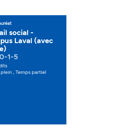
auréat
il social -
us Laval (avec
e)
0-1-5
dits
plein , Temps partiel