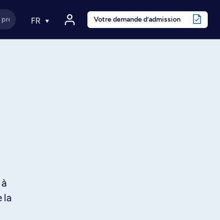
Votre demande d’admission
FR
 à
 la