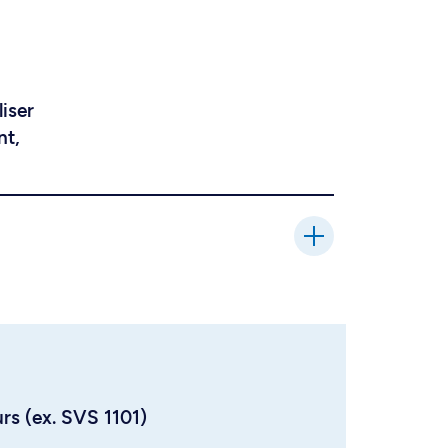
liser
nt,
urs (ex. SVS 1101)