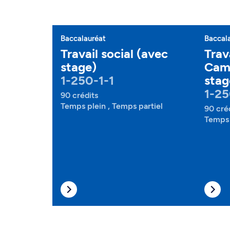
Baccalauréat
Baccal
Travail social (avec
Trava
stage)
Camp
1-250-1-1
stag
1-25
90 crédits
Temps plein , Temps partiel
90 cré
Temps 