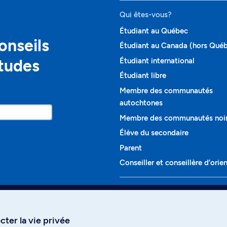
Qui êtes-vous?
Étudiant au Québec
onseils
Étudiant au Canada (hors Qué
études
Étudiant international
Étudiant libre
Membre des communautés
autochtones
Membre des communautés noi
Élève du secondaire
Parent
Conseiller et conseillère d’orie
Programmes et cours
Liste complète des cours
ter la vie privée
Voir tous les programmes