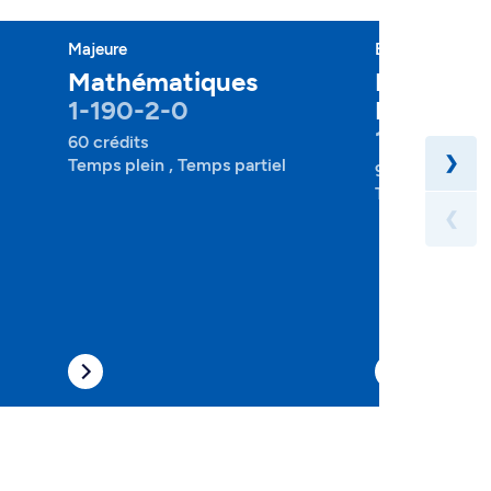
Majeure
Baccalauréat
Mathématiques
Mathémat
1-190-2-0
Informat
1-191-1-0
60 crédits
❯
Temps plein , Temps partiel
91 crédits
Temps plein , 
❮