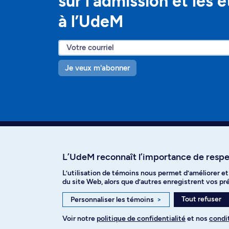
sur l’admission et les 
à l’UdeM
Je veux m'abonner
L’UdeM reconnaît l’importance de respec
L’utilisation de témoins nous permet d’améliorer e
Facebook
Instagram
T
du site Web, alors que d’autres enregistrent vos p
Tout refuser
Personnaliser les témoins
>
Voir notre
politique de confidentialité
et nos
condit
Politique de confidentialité
Paramètre