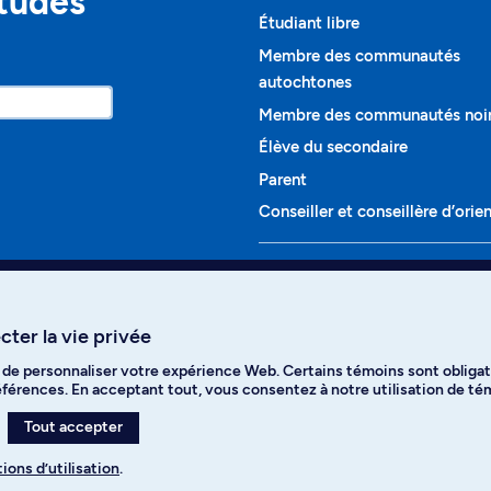
études
Étudiant libre
Membre des communautés
autochtones
Membre des communautés noi
Élève du secondaire
Parent
Conseiller et conseillère d’orie
Programmes et cours
Liste complète des cours
ter la vie privée
Voir tous les programmes
t de personnaliser votre expérience Web. Certains témoins sont obligat
ikTok
YouTube
Spotify
références. En acceptant tout, vous consentez à notre utilisation de t
Tout accepter
ions d’utilisation
.
s des témoins