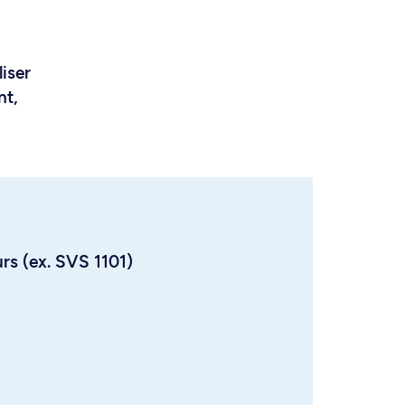
liser
nt,
urs (ex. SVS 1101)