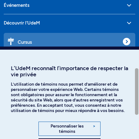
Événements
Découvrir l'UdeM
Cursus
Affiniti
L’UdeM reconnaît l’importance de respecter la
vie privée
L’utilisation de témoins nous permet d’améliorer et de
personnaliser votre expérience Web. Certains témoins
Langues
sont obligatoires pour assurer le fonctionnement et la
sécurité du site Web, alors que d’autres enregistrent vos
préférences. En acceptant tout, vous consentez à notre
Facebook
Instagram
utilisation de témoins pour mieux répondre à vos besoins.
TikTok
YouTube
Personnaliser les
>
témoins
Spotify