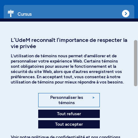
Cursus
Affiniti
L’UdeM reconnaît l’importance de respecter la
vie privée
L’utilisation de témoins nous permet d’améliorer et de
personnaliser votre expérience Web. Certains témoins
Langues
sont obligatoires pour assurer le fonctionnement et la
sécurité du site Web, alors que d’autres enregistrent vos
préférences. En acceptant tout, vous consentez à notre
Facebook
Instagram
utilisation de témoins pour mieux répondre à vos besoins.
TikTok
YouTube
Personnaliser les
>
témoins
Spotify
Tout refuser
Tout accepter
Politique de confidentialité
Voir notre
politique de confidentialité
et nos
conditions