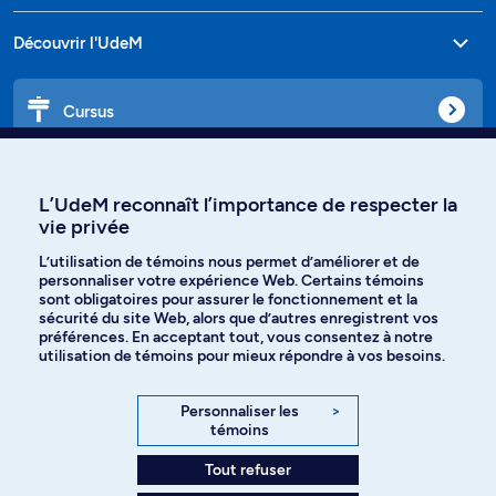
Découvrir l'UdeM
Cursus
Affiniti
L’UdeM reconnaît l’importance de respecter la
vie privée
L’utilisation de témoins nous permet d’améliorer et de
personnaliser votre expérience Web. Certains témoins
Langues
sont obligatoires pour assurer le fonctionnement et la
sécurité du site Web, alors que d’autres enregistrent vos
préférences. En acceptant tout, vous consentez à notre
Facebook
Instagram
utilisation de témoins pour mieux répondre à vos besoins.
TikTok
YouTube
Personnaliser les
>
témoins
Spotify
Tout refuser