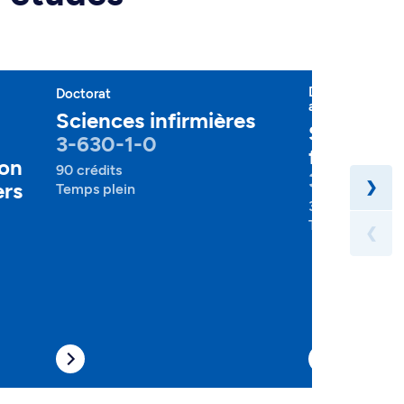
Diplôme d'étud
Doctorat
approfondies 3
Sciences infirmières
Soins pall
3-630-1-0
fin de vie
ion
90 crédits
3-630-1-
ers
❯
Temps plein
30 crédits
Temps plein , 
❮