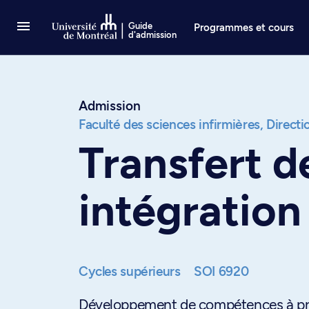
Passer au contenu
Guide
Programmes et cours
d'admission
Admission
Faculté des sciences infirmières,
Directi
Transfert d
intégration
Cycles supérieurs
SOI 6920
Développement de compétences à pre