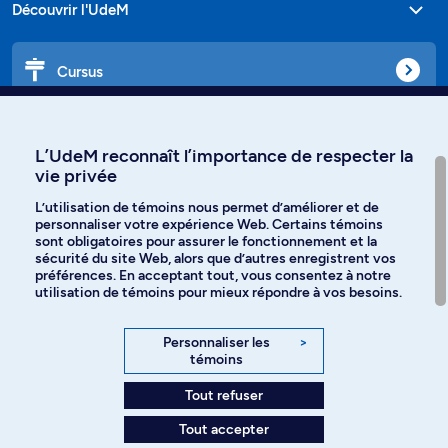
Découvrir l'UdeM
Cursus
Affiniti
L’UdeM reconnaît l’importance de respecter la
vie privée
L’utilisation de témoins nous permet d’améliorer et de
personnaliser votre expérience Web. Certains témoins
Langues
sont obligatoires pour assurer le fonctionnement et la
sécurité du site Web, alors que d’autres enregistrent vos
préférences. En acceptant tout, vous consentez à notre
Facebook
Instagram
utilisation de témoins pour mieux répondre à vos besoins.
TikTok
YouTube
Personnaliser les
>
témoins
Spotify
Tout refuser
Tout accepter
Politique de confidentialité