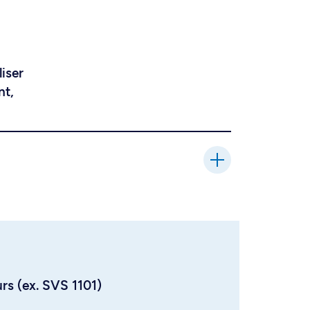
liser
nt,
urs (ex. SVS 1101)