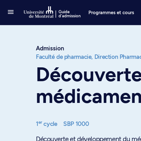
Passer au contenu
Guide
Programmes et cours
d'admission
Admission
Faculté de pharmacie,
Direction Pharma
Découverte
médicament
er
1
cycle
SBP 1000
Découverte et développement du médi