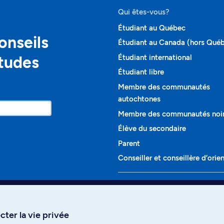
Qui êtes-vous?
Étudiant au Québec
onseils
Étudiant au Canada (hors Qué
études
Étudiant international
Étudiant libre
Membre des communautés
autochtones
Membre des communautés noi
Élève du secondaire
Parent
Conseiller et conseillère d’orie
Programmes et cours
Liste complète des cours
ter la vie privée
Voir tous les programmes