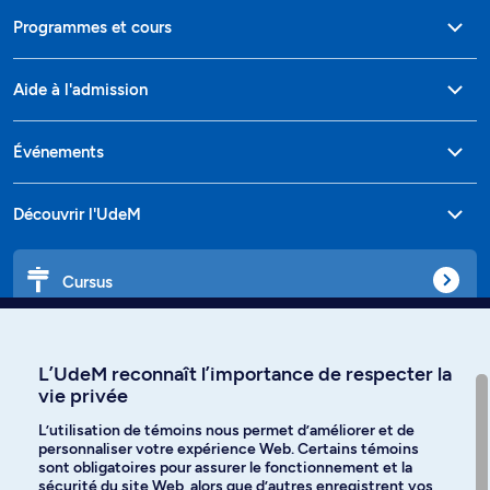
Programmes et cours
Aide à l'admission
Événements
Découvrir l'UdeM
Cursus
Affiniti
L’UdeM reconnaît l’importance de respecter la
vie privée
L’utilisation de témoins nous permet d’améliorer et de
personnaliser votre expérience Web. Certains témoins
Langues
sont obligatoires pour assurer le fonctionnement et la
sécurité du site Web, alors que d’autres enregistrent vos