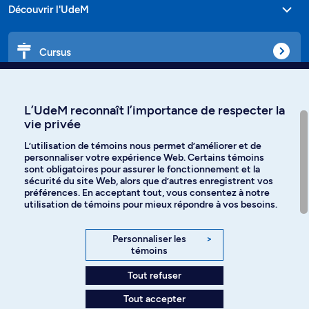
Découvrir l'UdeM
Cursus
Affiniti
L’UdeM reconnaît l’importance de respecter la
vie privée
L’utilisation de témoins nous permet d’améliorer et de
personnaliser votre expérience Web. Certains témoins
Langues
sont obligatoires pour assurer le fonctionnement et la
sécurité du site Web, alors que d’autres enregistrent vos
préférences. En acceptant tout, vous consentez à notre
Facebook
Instagram
utilisation de témoins pour mieux répondre à vos besoins.
TikTok
YouTube
Personnaliser les
>
témoins
Spotify
Tout refuser
Tout accepter