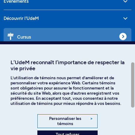
Événements
Découvrir l'UdeM
Cursus
Affiniti
L’UdeM reconnaît l’importance de respecter la
vie privée
L’utilisation de témoins nous permet d’améliorer et de
personnaliser votre expérience Web. Certains témoins
Langues
sont obligatoires pour assurer le fonctionnement et la
sécurité du site Web, alors que d’autres enregistrent vos
préférences. En acceptant tout, vous consentez à notre
Facebook
Instagram
utilisation de témoins pour mieux répondre à vos besoins.
TikTok
YouTube
Personnaliser les
>
témoins
Spotify
Tout refuser