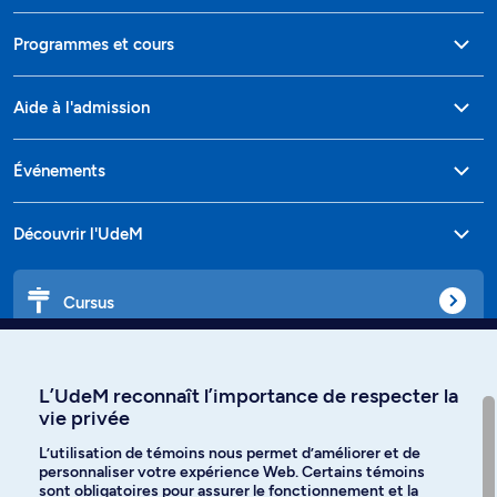
Programmes et cours
Aide à l'admission
Événements
Découvrir l'UdeM
Cursus
Affiniti
L’UdeM reconnaît l’importance de respecter la
vie privée
L’utilisation de témoins nous permet d’améliorer et de
personnaliser votre expérience Web. Certains témoins
Langues
sont obligatoires pour assurer le fonctionnement et la