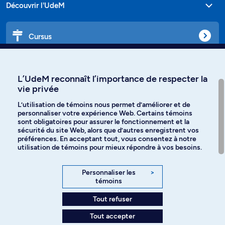
Découvrir l'UdeM
Cursus
Affiniti
L’UdeM reconnaît l’importance de respecter la
vie privée
L’utilisation de témoins nous permet d’améliorer et de
personnaliser votre expérience Web. Certains témoins
Langues
sont obligatoires pour assurer le fonctionnement et la
sécurité du site Web, alors que d’autres enregistrent vos
préférences. En acceptant tout, vous consentez à notre
Facebook
Instagram
utilisation de témoins pour mieux répondre à vos besoins.
TikTok
YouTube
Personnaliser les
>
témoins
Spotify
Tout refuser
Tout accepter
Politique de confidentialité