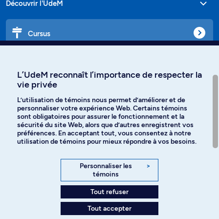
Découvrir l'UdeM
Cursus
Affiniti
L’UdeM reconnaît l’importance de respecter la
vie privée
L’utilisation de témoins nous permet d’améliorer et de
personnaliser votre expérience Web. Certains témoins
Langues
sont obligatoires pour assurer le fonctionnement et la
sécurité du site Web, alors que d’autres enregistrent vos
préférences. En acceptant tout, vous consentez à notre
Facebook
Instagram
utilisation de témoins pour mieux répondre à vos besoins.
TikTok
YouTube
Personnaliser les
>
témoins
Spotify
Tout refuser
Tout accepter
Politique de confidentialité