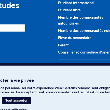
études
Étudiant international
Étudiant libre
Membre des communautés
autochtones
Membre des communautés noi
Élève du secondaire
Parent
Conseiller et conseillère d’orie
Programmes et cours
Liste complète des cours
ter la vie privée
Voir tous les programmes
t de personnaliser votre expérience Web. Certains témoins sont obligat
ikTok
YouTube
Spotify
références. En acceptant tout, vous consentez à notre utilisation de t
Tout accepter
ions d’utilisation
.