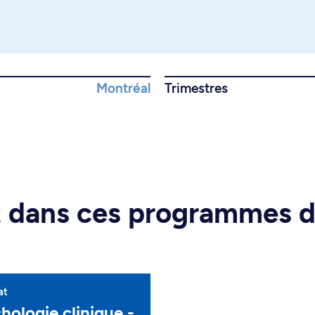
Montréal
Trimestres
rt dans ces programmes 
at
hologie clinique -