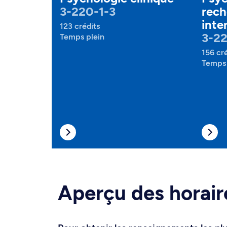
3-220-1-3
rech
inte
123 crédits
3-22
Temps plein
156 cr
Temps 
Aperçu des horair