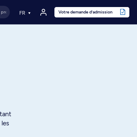
Votre demande d’admission
FR
rtant
 les