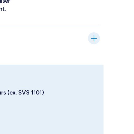
liser
nt,
urs (ex. SVS 1101)