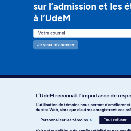
sur l’admission et les 
à l’UdeM
Je veux m'abonner
L’UdeM reconnaît l’importance de respec
L’utilisation de témoins nous permet d’améliorer e
Facebook
Instagram
T
du site Web, alors que d’autres enregistrent vos p
Tout refuser
Personnaliser les témoins
>
Voir notre
politique de confidentialité
et nos
condit