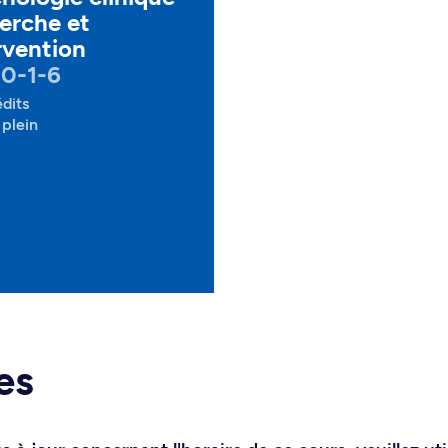
erche et
rvention
0-1-6
édits
plein
es