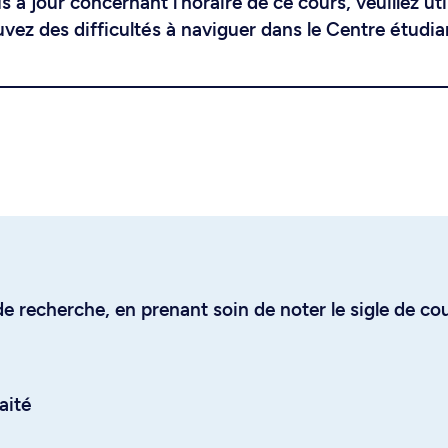
 à jour concernant l'horaire de ce cours, veuillez uti
uvez des difficultés à naviguer dans le Centre étudia
e recherche, en prenant soin de noter le sigle de co
aité