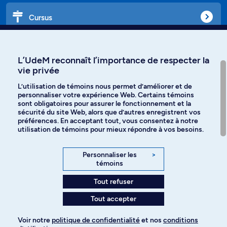
Cursus
Affiniti
L’UdeM reconnaît l’importance de respecter la
vie privée
L’utilisation de témoins nous permet d’améliorer et de
personnaliser votre expérience Web. Certains témoins
Langues
sont obligatoires pour assurer le fonctionnement et la
sécurité du site Web, alors que d’autres enregistrent vos
préférences. En acceptant tout, vous consentez à notre
Facebook
Instagram
utilisation de témoins pour mieux répondre à vos besoins.
TikTok
YouTube
Personnaliser les
>
témoins
Spotify
Tout refuser
Tout accepter
Politique de confidentialité
Voir notre
politique de confidentialité
et nos
conditions