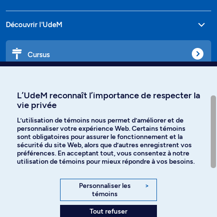
Découvrir l'UdeM
Cursus
Affiniti
L’UdeM reconnaît l’importance de respecter la
vie privée
L’utilisation de témoins nous permet d’améliorer et de
personnaliser votre expérience Web. Certains témoins
Langues
sont obligatoires pour assurer le fonctionnement et la
sécurité du site Web, alors que d’autres enregistrent vos
préférences. En acceptant tout, vous consentez à notre
Facebook
Instagram
utilisation de témoins pour mieux répondre à vos besoins.
TikTok
YouTube
Personnaliser les
>
témoins
Spotify
Tout refuser