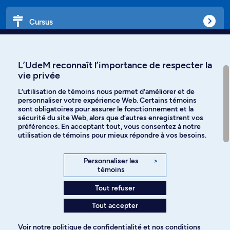
Cursus
Affiniti
L’UdeM reconnaît l’importance de respecter la
vie privée
L’utilisation de témoins nous permet d’améliorer et de
personnaliser votre expérience Web. Certains témoins
Langues
sont obligatoires pour assurer le fonctionnement et la
sécurité du site Web, alors que d’autres enregistrent vos
préférences. En acceptant tout, vous consentez à notre
Facebook
Instagram
utilisation de témoins pour mieux répondre à vos besoins.
TikTok
YouTube
Personnaliser les
>
témoins
Spotify
Tout refuser
Tout accepter
Politique de confidentialité
Voir notre
politique de confidentialité
et nos
conditions