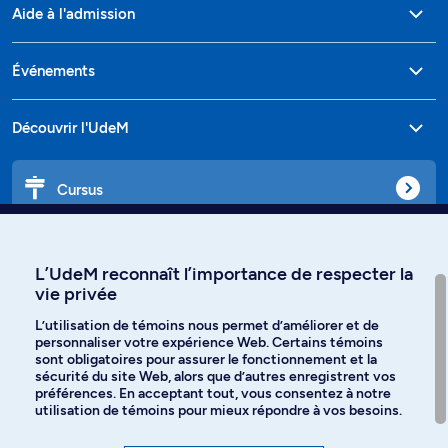
Aide à l'admission
Événements
Découvrir l'UdeM
Cursus
Affiniti
L’UdeM reconnaît l’importance de respecter la
vie privée
L’utilisation de témoins nous permet d’améliorer et de
personnaliser votre expérience Web. Certains témoins
Langues
sont obligatoires pour assurer le fonctionnement et la
sécurité du site Web, alors que d’autres enregistrent vos
préférences. En acceptant tout, vous consentez à notre
Facebook
Instagram
utilisation de témoins pour mieux répondre à vos besoins.