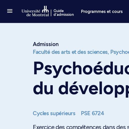
Passer au contenu
Guide
Programmes et cours
d'admission
Admission
Faculté des arts et des sciences,
Psycho
Psychoéduc
du dévelo
Cycles supérieurs
PSE 6724
Exercice des compétences dans des si