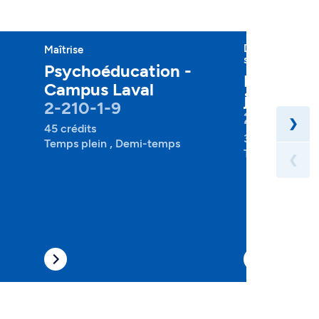
Diplôme d'étud
Maîtrise
spécialisées
Psychoéducation -
Protectio
Campus Laval
jeunesse
2-210-1-9
2-373-1-1
❯
45 crédits
30 crédits
Temps plein , Demi-temps
Temps partiel 
❮