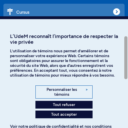
Cursus
Affiniti
L’UdeM reconnaît l’importance de respecter la
vie privée
L’utilisation de témoins nous permet d’améliorer et de
personnaliser votre expérience Web. Certains témoins
Langues
sont obligatoires pour assurer le fonctionnement et la
sécurité du site Web, alors que d’autres enregistrent vos
préférences. En acceptant tout, vous consentez à notre
Facebook
Instagram
utilisation de témoins pour mieux répondre à vos besoins.
TikTok
YouTube
Personnaliser les
>
témoins
Spotify
Tout refuser
Tout accepter
Politique de confidentialité
Voir notre
politique de confidentialité
et nos
conditions