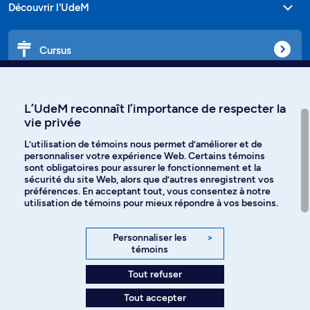
Découvrir l'UdeM
Cursus
Affiniti
L’UdeM reconnaît l’importance de respecter la
vie privée
L’utilisation de témoins nous permet d’améliorer et de
personnaliser votre expérience Web. Certains témoins
Langues
sont obligatoires pour assurer le fonctionnement et la
sécurité du site Web, alors que d’autres enregistrent vos
préférences. En acceptant tout, vous consentez à notre
Facebook
Instagram
utilisation de témoins pour mieux répondre à vos besoins.
TikTok
YouTube
Personnaliser les
>
témoins
Spotify
Tout refuser
Tout accepter
Politique de confidentialité