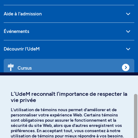
Aide à l'admission
Événements
Découvrir l'UdeM
Cursus
Affiniti
L’UdeM reconnaît l’importance de respecter la
vie privée
L’utilisation de témoins nous permet d’améliorer et de
personnaliser votre expérience Web. Certains témoins
Langues
sont obligatoires pour assurer le fonctionnement et la
sécurité du site Web, alors que d’autres enregistrent vos
préférences. En acceptant tout, vous consentez à notre
Facebook
Instagram
utilisation de témoins pour mieux répondre à vos besoins.