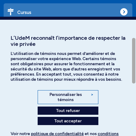
Cursus
Affiniti
L’UdeM reconnaît l’importance de respecter la
vie privée
L’utilisation de témoins nous permet d’améliorer et de
personnaliser votre expérience Web. Certains témoins
Langues
sont obligatoires pour assurer le fonctionnement et la
sécurité du site Web, alors que d’autres enregistrent vos
préférences. En acceptant tout, vous consentez à notre
Facebook
Instagram
utilisation de témoins pour mieux répondre à vos besoins.
TikTok
YouTube
Personnaliser les
>
témoins
Spotify
Tout refuser
Tout accepter
Politique de confidentialité
Voir notre
politique de confidentialité
et nos
conditions