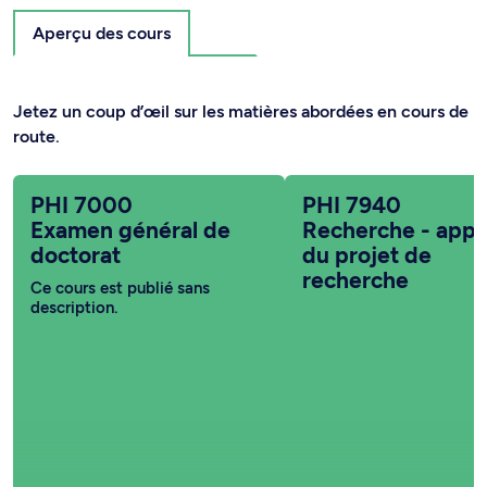
Aperçu des cours
Jetez un coup d’œil sur les matières abordées en cours de
route.
PHI 7000
PHI 7940
Examen général de
Recherche - app
doctorat
du projet de
recherche
Ce cours est publié sans
description.