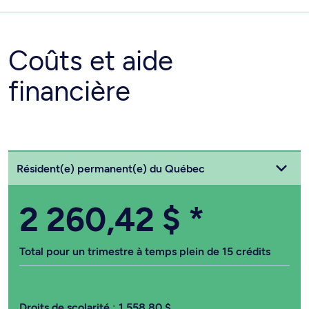
Coûts et aide
financière
Choisissez votre statut
Résident(e) permanent(e) du Québec
2 260,42 $
*
Total pour un trimestre à temps plein de 15 crédits
Droits de scolarité :
1 558,80 $