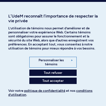
Qui êtes-vous?
L’UdeM reconnaît l’importance de respecter la
vie privée
Programmes et cours
L’utilisation de témoins nous permet d’améliorer et de
personnaliser votre expérience Web. Certains témoins
sont obligatoires pour assurer le fonctionnement et la
Aide à l'admission
sécurité du site Web, alors que d’autres enregistrent vos
préférences. En acceptant tout, vous consentez à notre
utilisation de témoins pour mieux répondre à vos besoins.
Événements
Personnaliser les
>
témoins
Découvrir l'UdeM
Tout refuser
Tout accepter
Cursus
Voir notre
politique de confidentialité
et nos
conditions
d’utilisation
.
Affiniti
Pour ajouter à votre demande