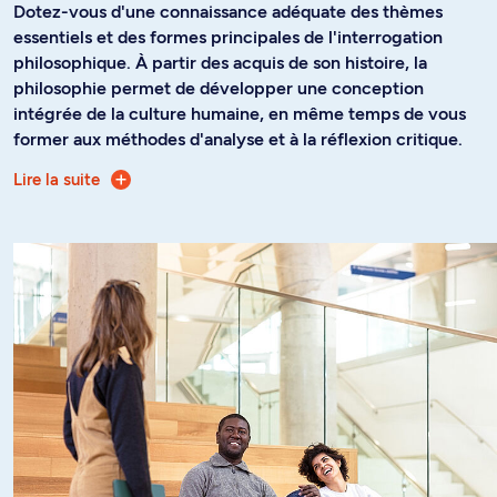
Dotez-vous d'une connaissance adéquate des thèmes
essentiels et des formes principales de l'interrogation
philosophique. À partir des acquis de son histoire, la
philosophie permet de développer une conception
intégrée de la culture humaine, en même temps de vous
former aux méthodes d'analyse et à la réflexion critique.
Lire la suite
Plus spécifiquement, le doctorat vise à :
Parfaire votre formation académique
Démontrer que vous êtes capable de produire une
œuvre apportant une contribution originale à la
discipline
Donner une formation permettant d'enseigner la
philosophie au niveau universitaire
Offrir une formation de consultante ou consultant
professionnel dans des domaines stratégiques
(éthique, politique, communication)
Former des chercheurs et chercheuses de haut
niveau