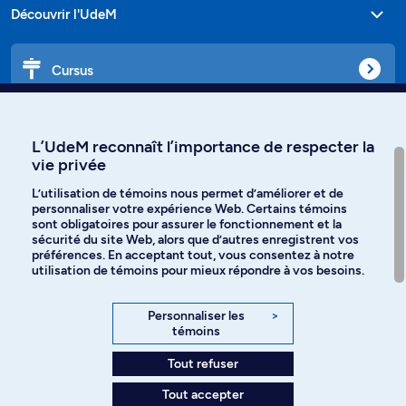
Découvrir l'UdeM
Cursus
Affiniti
L’UdeM reconnaît l’importance de respecter la
vie privée
L’utilisation de témoins nous permet d’améliorer et de
personnaliser votre expérience Web. Certains témoins
Langues
sont obligatoires pour assurer le fonctionnement et la
sécurité du site Web, alors que d’autres enregistrent vos
préférences. En acceptant tout, vous consentez à notre
Facebook
Instagram
utilisation de témoins pour mieux répondre à vos besoins.
TikTok
YouTube
Personnaliser les
>
témoins
Spotify
Tout refuser
Tout accepter