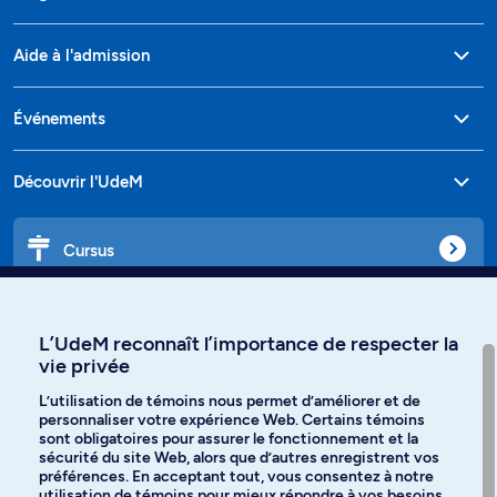
Aide à l'admission
Événements
Découvrir l'UdeM
Cursus
Affiniti
L’UdeM reconnaît l’importance de respecter la
vie privée
L’utilisation de témoins nous permet d’améliorer et de
personnaliser votre expérience Web. Certains témoins
Langues
sont obligatoires pour assurer le fonctionnement et la
sécurité du site Web, alors que d’autres enregistrent vos
préférences. En acceptant tout, vous consentez à notre
Facebook
Instagram
utilisation de témoins pour mieux répondre à vos besoins.